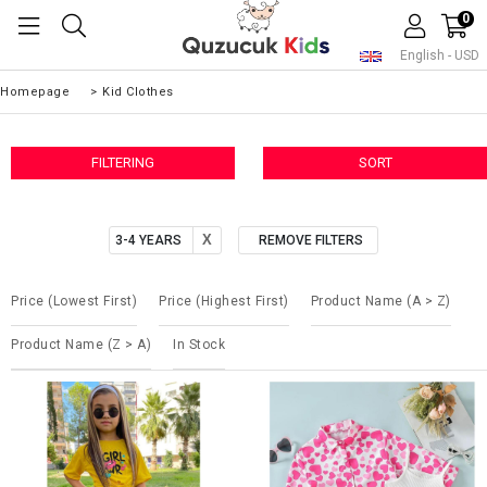
0
English - USD
Homepage
>
Kid Clothes
FILTERING
SORT
3-4 YEARS
REMOVE FILTERS
Price (lowest First)
Price (highest First)
Product Name (A > Z)
Product Name (Z > A)
In Stock