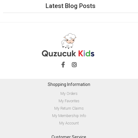
Çocuk Mont
Latest Blog Posts
Shopping Information
My Orders
My Favorites
My Return Claims
My Membership Info
My Account
Customer Service