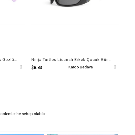
Kral Şakir Lisanslı Çocuk Güneş Gözlüğü
Ninja Turtles Lisanslı Erkek Çocuk Güneş Gözlüğü
Kargo Bedava
$8.83
roblemlerine sebep olabilir.
ağa çıkıldığında orijinal
UV400
korumalı güneş gözlükleri kesinlikle
manın görmekte yararttığı zorlukları engellemeye yardımcı olur.