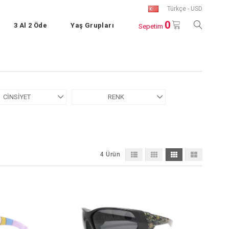
Türkçe - USD
0
3 Al 2 Öde
Yaş Grupları
Sepetim
CINSIYET
RENK
4 Ürün