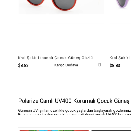
Kral Şakir Lisanslı Çocuk Güneş Gözlüğü
Kargo Bedava
$8.83
$8.83
Polarize Camlı UV400 Korumalı Çocuk Güneş 
Güneşin UV ışınları özellikle çocuk yaşlardan başlayarak gözlerimize
Bu zaraları etkilerden çocuklarımızın gözlerini ancak UV400 koruma
Gözlükler çocuklar tarafından özellikle kar, kum ve su gibi ışığın 
kullanılmalı bulutlu günlerde bile çocuklarımızda retina tabakası t
Polarize güneş gözlükleri
su, kar vb. parlak yüzeylerden yansıyan