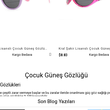
Kral Şakir Lisanslı Çocuk Güneş Gözlüğü
Kargo Bedava
Kargo Bedava
$8.83
Çocuk Güneş Gözlüğü
Gözlükleri
 çeşitli zarar vermeye başlar ve bu zaralar ileride onarılması güç göz sağlığı p
sı olan gözlükler %100 koruyabilir.
parladığı ve güçlü yansıdığı ortamlarda kullanılmalıdır. Güneşli havalarda sok
Son Blog Yazıları
am olarak gelişmemiş olacağından gözlük kullanımı önerilmektedir.
 ışınları azaltırlar. Polarize güneş gözlükleri daha net görmeye, şiddetli parla