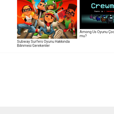
Among Us Oyunu Çocu
mu?
Subway Surfers Oyunu Hakkında
Bilinmesi Gerekenler