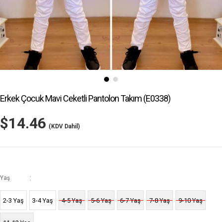
Erkek Çocuk Mavi Ceketli Pantolon Takım
(E0338)
$14.46
(KDV Dahil)
:
Yaş
2-3 Yaş
3-4 Yaş
4-5 Yaş
5-6 Yaş
6-7 Yaş
7-8 Yaş
9-10 Yaş