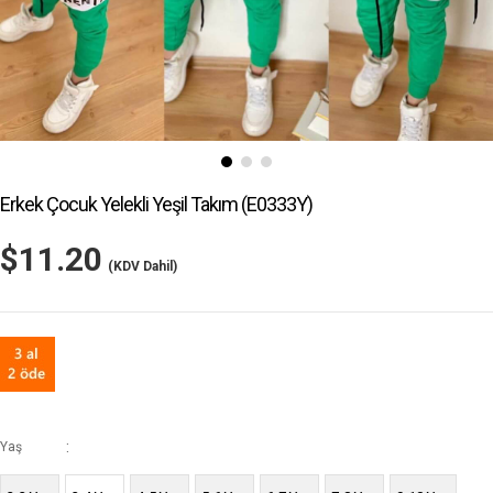
Erkek Çocuk Yelekli Yeşil Takım
(E0333Y)
$11.20
(KDV Dahil)
:
Yaş