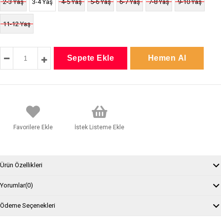
2-3 Yaş
3-4 Yaş
4-5 Yaş
5-6 Yaş
6-7 Yaş
7-8 Yaş
9-10 Yaş
11-12 Yaş
Favorilere Ekle
İstek Listeme Ekle
Ürün Özellikleri
Yorumlar
(0)
Ödeme Seçenekleri