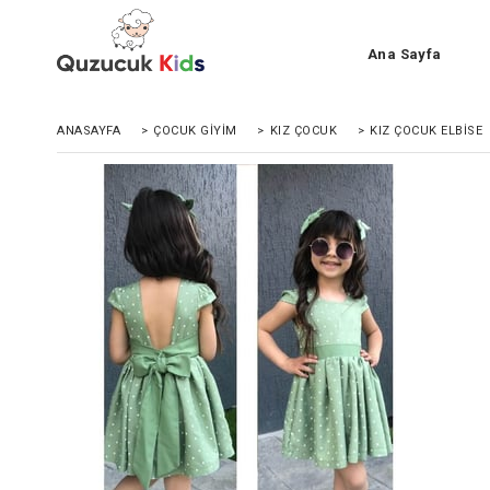
Ana Sayfa
ANASAYFA
>
ÇOCUK GIYIM
>
KIZ ÇOCUK
>
KIZ ÇOCUK ELBISE