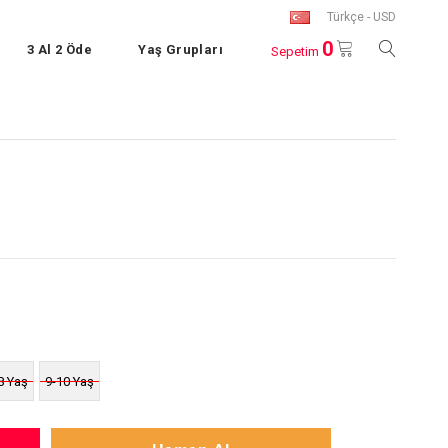
Türkçe - USD
0
3 Al 2 Öde
Yaş Grupları
Sepetim
8 Yaş
9-10 Yaş