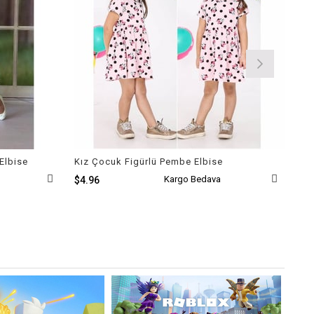
Elbise
Kız Çocuk Figürlü Pembe Elbise
Kız
Kargo Bedava
$4.96
$4.