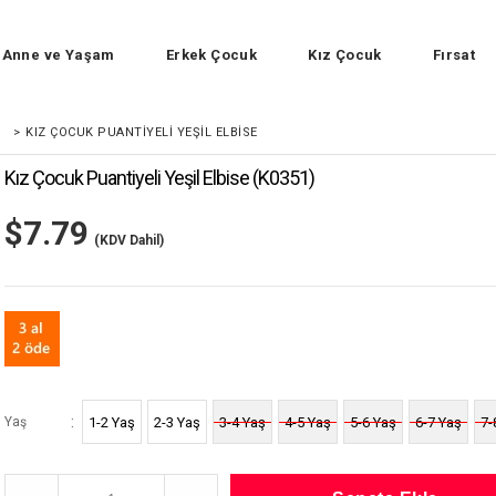
Anne ve Yaşam
Erkek Çocuk
Kız Çocuk
Fırsat
>
KIZ ÇOCUK PUANTIYELI YEŞIL ELBISE
Kız Çocuk Puantiyeli Yeşil Elbise
(K0351)
$7.79
(KDV Dahil)
:
Yaş
1-2 Yaş
2-3 Yaş
3-4 Yaş
4-5 Yaş
5-6 Yaş
6-7 Yaş
7-